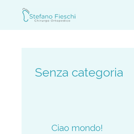
Vai
al
contenuto
Senza categoria
Ciao mondo!
Ciao
mondo!