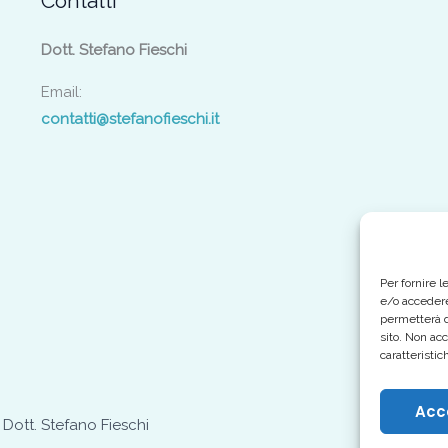
Contatti
Dott. Stefano Fieschi
Email:
contatti@stefanofieschi.it
Per fornire 
e/o accedere
permetterà d
sito. Non ac
caratteristic
Acc
P. IVA 03
Dott. Stefano Fieschi