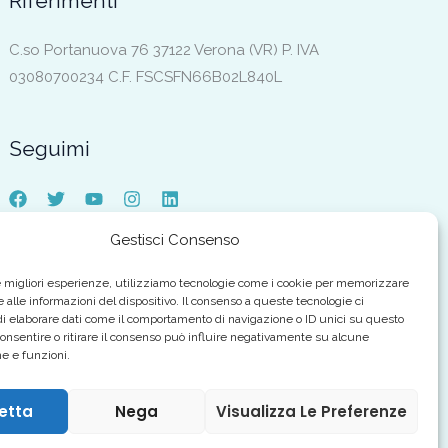
Riferimenti
C.so Portanuova 76 37122 Verona (VR) P. IVA
03080700234 C.F. FSCSFN66B02L840L
Seguimi
Gestisci Consenso
le migliori esperienze, utilizziamo tecnologie come i cookie per memorizzare
 alle informazioni del dispositivo. Il consenso a queste tecnologie ci
i elaborare dati come il comportamento di navigazione o ID unici su questo
consentire o ritirare il consenso può influire negativamente su alcune
he e funzioni.
etta
Nega
Visualizza Le Preferenze
080700234 C.F. FSCSFN66B02L840L |
Privacy & Cookies
Web Design by
Babel Studio